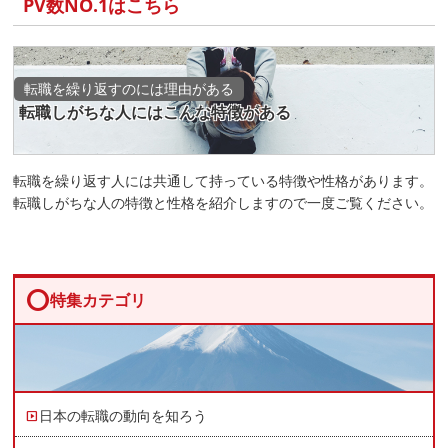
PV数NO.1はこちら
転職を繰り返すのには理由がある
転職しがちな人にはこんな特徴がある
転職を繰り返す人には共通して持っている特徴や性格があります。
転職しがちな人の特徴と性格を紹介しますので一度ご覧ください。
circle
特集カテゴリ
日本の転職の動向を知ろう