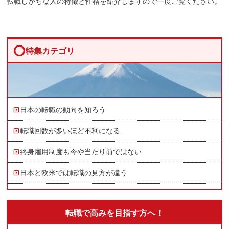
転職しがちな人の特徴と性格を紹介しますので一度ご覧ください。
circle
特集カテゴリ
日本の転職の動向を知ろう
転職回数が多いほど不利になる
終身雇用制度も今や当たり前ではない
日本と欧米では転職の見方が違う
転職で高みを目指す方へ！